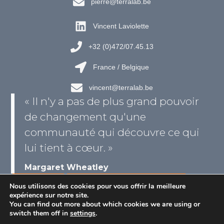
pierre@terralab.be
.
Vincent Laviolette
+32 (0)472/07.45.13
France / Belgique
vincent@terralab.be
« Il n'y a pas de plus grand pouvoir
de changement qu'une
communauté qui découvre ce qui
lui tient à cœur. »
Margaret Wheatley
Agenda
S'inscrire à la newsletter
Nous utilisons des cookies pour vous offrir la meilleure
expérience sur notre site.
You can find out more about which cookies we are using or
switch them off in
settings
.