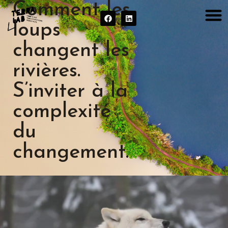
Comment les
loups
changent les
rivières.
S’inviter à la
complexité
du
changement.